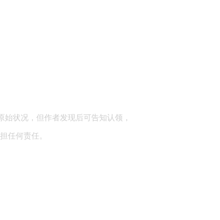
顾问：陕西润丰律师事务所
原始状况，但作者发现后可告知认领，
担任何责任。