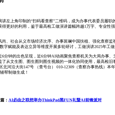
左上角印制的“扫码看查察”二维码，成为办事代表委员履职的
得更好的利用，鉴于最高检工做演讲篇幅跨越1万字、专业性强，
、社会从义市场经济次序、办事斑斓中国扶植、强化查察监视
数字赋能及表达立异等维度开展多轮研讨，工做演讲2025年工做
6分钟的出色呈现，近6分钟AI动画聚焦查察机关为大局办事、
盖了从文生图、图生图到图生视频的一体化协同使用，最高检旧
区北河沿大街147号 （查号台） 010-12309（查察办事热
艺辅帮制做生成！
一篇：
AI必由之联想举办ThinkPad黑FUN礼暨AI前锋派对