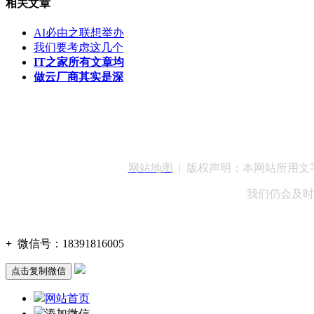
相关文章
AI必由之联想举办
我们要考虑这几个
IT之家所有文章均
做云厂商其实是深
客服QQ：100148
网站地图
| 版权声明：本网站所用
我们仍会及时
+
微信号：
18391816005
点击复制微信
网站首页
添加微信