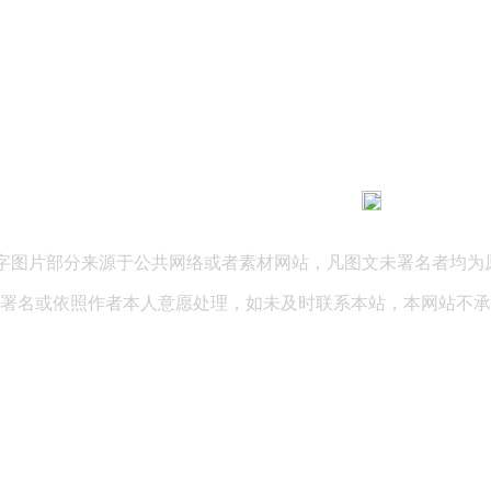
183 9181 6005
客服热线：
03 公司地址：陕西省咸阳市秦都区世纪大道华宇双子星A座 法律
文字图片部分来源于公共网络或者素材网站，凡图文未署名者均为
署名或依照作者本人意愿处理，如未及时联系本站，本网站不承