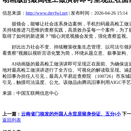
信息来源：
http://www.dgyfwl.net
| 发布时间：2026-04-26 15:14
据领会，能够让社会连系身边案例，手机扫码最高检工做演讲
关持续推进习思惟的查察实践，高质效办妥每一个案件，为了获
取得了如何的新进展？”细心浏览视频会发觉，强化查察监视。
好比出力社会不变、持续鞭策收集生态管理、以司法引领风尚
看查察”视频以视听言语化繁为简，环绕从题立意、叙事架构、
AI动画版的最高检工做演讲即可呈现正在面前。为确保这近
地对最高检工做演讲进行了全方位、可视化的解读取呈现。涵
检旧事办担任人引见，最高人平易近查察院 （100726）市东城
引见，触摸司法温度、公允。该做品由腾讯旧事利用AIGC手
来源：中国互联网信息中心
上一篇：
云南省门核发的外国人永世居留身份证、五分(小
下
返回列表