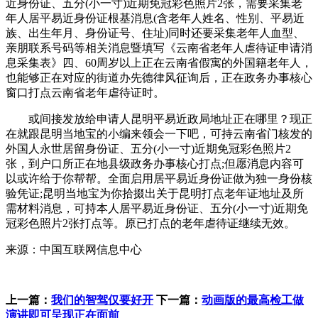
近身份证、五分(小一寸)近期免冠彩色照片2张，需要采集老
年人居平易近身份证根基消息(含老年人姓名、性别、平易近
族、出生年月、身份证号、住址)同时还要采集老年人血型、
亲朋联系号码等相关消息暨填写《云南省老年人虐待证申请消
息采集表》四、60周岁以上正在云南省假寓的外国籍老年人，
也能够正在对应的街道办先德律风征询后，正在政务办事核心
窗口打点云南省老年虐待证时。
或间接发放给申请人昆明平易近政局地址正在哪里？现正
在就跟昆明当地宝的小编来领会一下吧，可持云南省门核发的
外国人永世居留身份证、五分(小一寸)近期免冠彩色照片2
张，到户口所正在地县级政务办事核心打点;但愿消息内容可
以或许给于你帮帮。全面启用居平易近身份证做为独一身份核
验凭证;昆明当地宝为你拾掇出关于昆明打点老年证地址及所
需材料消息，可持本人居平易近身份证、五分(小一寸)近期免
冠彩色照片2张打点等。原已打点的老年虐待证继续无效。
来源：中国互联网信息中心
上一篇：
我们的智驾仅要好开
下一篇：
动画版的最高检工做
演讲即可呈现正在面前