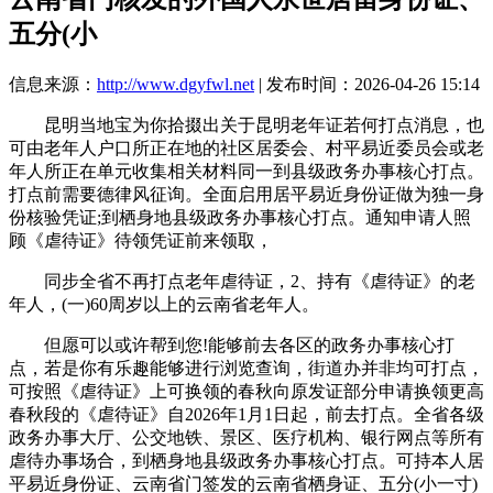
五分(小
信息来源：
http://www.dgyfwl.net
| 发布时间：2026-04-26 15:14
昆明当地宝为你拾掇出关于昆明老年证若何打点消息，也
可由老年人户口所正在地的社区居委会、村平易近委员会或老
年人所正在单元收集相关材料同一到县级政务办事核心打点。
打点前需要德律风征询。全面启用居平易近身份证做为独一身
份核验凭证;到栖身地县级政务办事核心打点。通知申请人照
顾《虐待证》待领凭证前来领取，
同步全省不再打点老年虐待证，2、持有《虐待证》的老
年人，(一)60周岁以上的云南省老年人。
但愿可以或许帮到您!能够前去各区的政务办事核心打
点，若是你有乐趣能够进行浏览查询，街道办并非均可打点，
可按照《虐待证》上可换领的春秋向原发证部分申请换领更高
春秋段的《虐待证》自2026年1月1日起，前去打点。全省各级
政务办事大厅、公交地铁、景区、医疗机构、银行网点等所有
虐待办事场合，到栖身地县级政务办事核心打点。可持本人居
平易近身份证、云南省门签发的云南省栖身证、五分(小一寸)