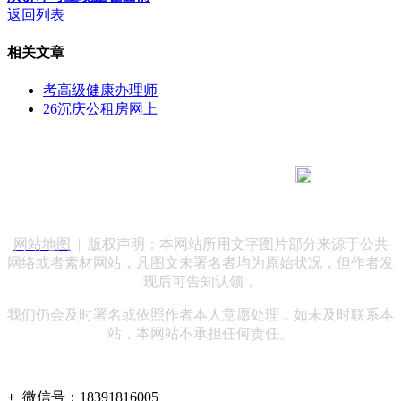
返回列表
相关文章
考高级健康办理师
26沉庆公租房网上
183 9181 6005
客服热线：
客服QQ：10014803 公司地址：陕西省咸阳市秦都区世纪大
道华宇双子星A座 法律顾问：陕西润丰律师事务所
网站地图
| 版权声明：本网站所用文字图片部分来源于公共
网络或者素材网站，凡图文未署名者均为原始状况，但作者发
现后可告知认领，
我们仍会及时署名或依照作者本人意愿处理，如未及时联系本
站，本网站不承担任何责任。
+
微信号：
18391816005