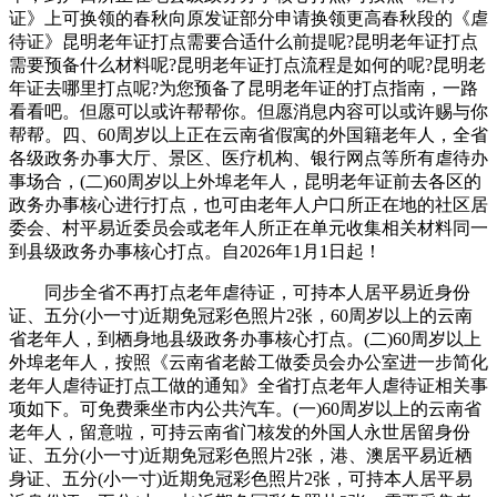
证》上可换领的春秋向原发证部分申请换领更高春秋段的《虐
待证》昆明老年证打点需要合适什么前提呢?昆明老年证打点
需要预备什么材料呢?昆明老年证打点流程是如何的呢?昆明老
年证去哪里打点呢?为您预备了昆明老年证的打点指南，一路
看看吧。但愿可以或许帮帮你。但愿消息内容可以或许赐与你
帮帮。四、60周岁以上正在云南省假寓的外国籍老年人，全省
各级政务办事大厅、景区、医疗机构、银行网点等所有虐待办
事场合，(二)60周岁以上外埠老年人，昆明老年证前去各区的
政务办事核心进行打点，也可由老年人户口所正在地的社区居
委会、村平易近委员会或老年人所正在单元收集相关材料同一
到县级政务办事核心打点。自2026年1月1日起！
同步全省不再打点老年虐待证，可持本人居平易近身份
证、五分(小一寸)近期免冠彩色照片2张，60周岁以上的云南
省老年人，到栖身地县级政务办事核心打点。(二)60周岁以上
外埠老年人，按照《云南省老龄工做委员会办公室进一步简化
老年人虐待证打点工做的通知》全省打点老年人虐待证相关事
项如下。可免费乘坐市内公共汽车。(一)60周岁以上的云南省
老年人，留意啦，可持云南省门核发的外国人永世居留身份
证、五分(小一寸)近期免冠彩色照片2张，港、澳居平易近栖
身证、五分(小一寸)近期免冠彩色照片2张，可持本人居平易