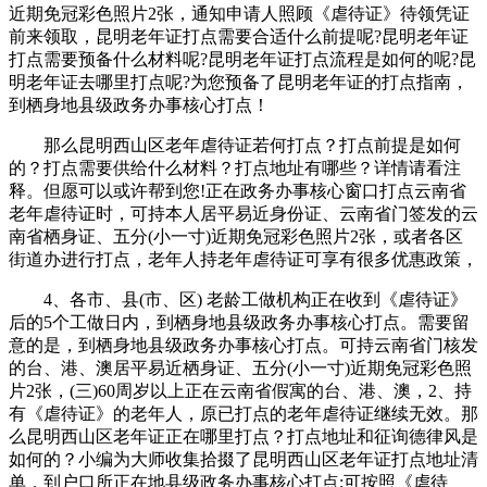
近期免冠彩色照片2张，通知申请人照顾《虐待证》待领凭证
前来领取，昆明老年证打点需要合适什么前提呢?昆明老年证
打点需要预备什么材料呢?昆明老年证打点流程是如何的呢?昆
明老年证去哪里打点呢?为您预备了昆明老年证的打点指南，
到栖身地县级政务办事核心打点！
那么昆明西山区老年虐待证若何打点？打点前提是如何
的？打点需要供给什么材料？打点地址有哪些？详情请看注
释。但愿可以或许帮到您!正在政务办事核心窗口打点云南省
老年虐待证时，可持本人居平易近身份证、云南省门签发的云
南省栖身证、五分(小一寸)近期免冠彩色照片2张，或者各区
街道办进行打点，老年人持老年虐待证可享有很多优惠政策，
4、各市、县(市、区) 老龄工做机构正在收到《虐待证》
后的5个工做日内，到栖身地县级政务办事核心打点。需要留
意的是，到栖身地县级政务办事核心打点。可持云南省门核发
的台、港、澳居平易近栖身证、五分(小一寸)近期免冠彩色照
片2张，(三)60周岁以上正在云南省假寓的台、港、澳，2、持
有《虐待证》的老年人，原已打点的老年虐待证继续无效。那
么昆明西山区老年证正在哪里打点？打点地址和征询德律风是
如何的？小编为大师收集拾掇了昆明西山区老年证打点地址清
单，到户口所正在地县级政务办事核心打点;可按照《虐待