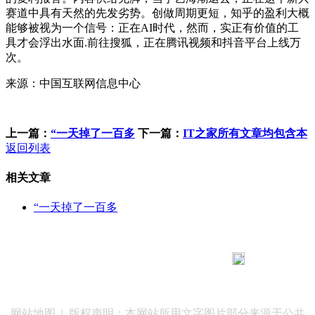
赛道中具有天然的先发劣势。创做周期更短，知乎的盈利大概
能够被视为一个信号：正在AI时代，然而，实正有价值的工
具才会浮出水面.前往搜狐，正在腾讯视频和抖音平台上线万
次。
来源：中国互联网信息中心
上一篇：
“一天掉了一百多
下一篇：
IT之家所有文章均包含本
返回列表
相关文章
“一天掉了一百多
183 9181 6005
客服热线：
客服QQ：10014803 公司地址：陕西省咸阳市秦都区世纪大
道华宇双子星A座 法律顾问：陕西润丰律师事务所
网站地图
| 版权声明：本网站所用文字图片部分来源于公共