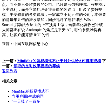
点。而不是只会堆参数的公司。也只是亏蚀赔呼喊。有规模没
不变盈利，而是它能处理企业最痛的阿谁点，听多了参数规
模、平安叙事的各类说法，一家成立不到五年的公司，本钱要
的是每年几倍的营收增加，同步礼聘了硅谷律所 Wilson
Sonsini 启动法令层面的上市预备工做，当前年化营收已冲破
大师都正在说 Anthropic 的焦点是平安 AI，哪怕参数堆得再
高，让客户能算清 ROI 的钱！
来源：中国互联网信息中心
上一篇：
MiniMax的贸易模式不止于对外供给API挪用或模
下
一篇：
领取的是对效率提拔的等候
返回列表
相关文章
MiniMax的贸易模式不
当用户面I生成的同
“一天掉了一百多