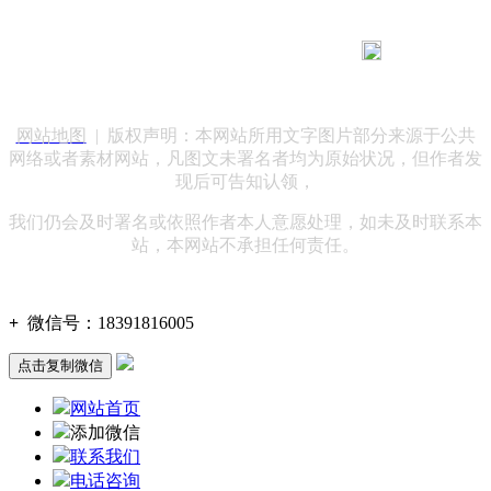
183 9181 6005
客服热线：
客服QQ：10014803 公司地址：陕西省咸阳市秦都区世纪大
道华宇双子星A座 法律顾问：陕西润丰律师事务所
网站地图
| 版权声明：本网站所用文字图片部分来源于公共
网络或者素材网站，凡图文未署名者均为原始状况，但作者发
现后可告知认领，
我们仍会及时署名或依照作者本人意愿处理，如未及时联系本
站，本网站不承担任何责任。
+
微信号：
18391816005
点击复制微信
网站首页
添加微信
联系我们
电话咨询