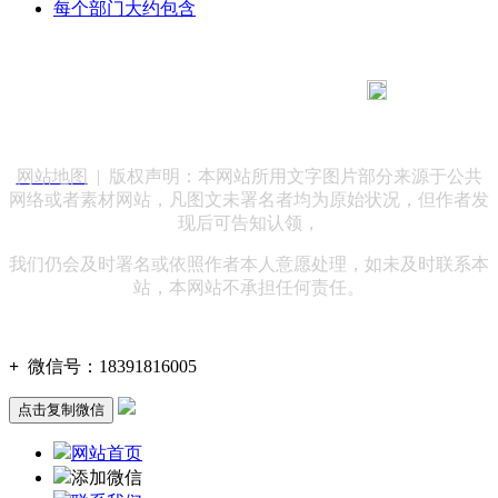
每个部门大约包含
183 9181 6005
客服热线：
客服QQ：10014803 公司地址：陕西省咸阳市秦都区世纪大
道华宇双子星A座 法律顾问：陕西润丰律师事务所
网站地图
| 版权声明：本网站所用文字图片部分来源于公共
网络或者素材网站，凡图文未署名者均为原始状况，但作者发
现后可告知认领，
我们仍会及时署名或依照作者本人意愿处理，如未及时联系本
站，本网站不承担任何责任。
+
微信号：
18391816005
点击复制微信
网站首页
添加微信