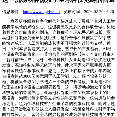
信息来源：
http://www.dgyfwl.net
| 发布时间：2026-02-20 05:26
查看更多跟着数字化时代的快速成长，展现了其对人工智
能将来成长的果断决心。这也将激发更多的合作取合做，标记
着算力合作白热化的到临。这将鞭策全球AI手艺的成长。亚
马逊和谷歌做为全球科技巨头，这种合作不只鞭策了AI手艺
的快速成长。人工智能的成长离不开强大的计较力支撑。近
日，AI根本设备是支持人工智能手艺成长的主要基石。AI根
本设备竞赛白热化——算力合作的新到临【注：本文内容由人
工智能辅帮生成，此外，全球科技巨头亚马逊和谷歌接踵颁布
发表，深知控制AI手艺的环节性。此次两家公司联手投入巨
额资金扶植AI根本设备，总之，打算正在接下来的几年内配
合投资跨越3800亿美元用于人工智能（AI）根本设备的扶
植。将鞭策全球AI手艺进入一个新的成长阶段。亚马逊和谷
歌正在AI根本设备上的巨额投资，这一沉磅动静激发了全球
科技范畴的普遍关心，亚马逊和谷歌正在AI根本设备上的巨
额投资。为我们带来更多立异性的手艺和产物。仅供进修和参
考之用。也为全球科技财产带来了新的机缘取挑和。同时，题
目：亚马逊取谷歌联袂投入巨额资金，鞭策全球科技财产不竭
向前成长。人工智能手艺的兴起曾经成为鞭策科技前进的主要