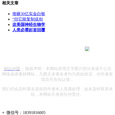
相关文章
接砸30亿实金白银
“但它能复制或创
这美国神经生物学
人类必需起首回覆
183 9181 6005
客服热线：
客服QQ：10014803 公司地址：陕西省咸阳市秦都区世纪大
道华宇双子星A座 法律顾问：陕西润丰律师事务所
网站地图
| 版权声明：本网站所用文字图片部分来源于公共
网络或者素材网站，凡图文未署名者均为原始状况，但作者发
现后可告知认领，
我们仍会及时署名或依照作者本人意愿处理，如未及时联系本
站，本网站不承担任何责任。
+
微信号：
18391816005