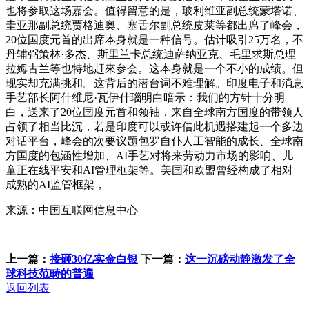
也将参取这场嘉会。值得留意的是，玻利维亚副总统蒙塔诺、
圭亚那副总统贾格迪奥、塞舌尔副总统皮莱等都出席了峰会，
20位国度元首的出席本身就是一种信号。估计吸引25万名，不
丹辅弼策林·多杰、斯里兰卡总统迪萨纳亚克、毛里求斯总理
拉姆古兰等也特地赶來参会。这本身就是一个不小的成绩。但
现实却充满挑和。这背后的潜台词不难理解。印度电子和消息
手艺部长阿什维尼·瓦伊什瑙明白暗示：我们的方针十分明
白，送来了20位国度元首和领袖，来自全球南方国度的带领人
占领了相当比沉，若是印度可以或许借此机遇搭建起一个多边
对话平台，峰会的次要议题包罗自仆人工智能的成长、全球南
方国度的包涵性增加、AI手艺对将来劳动力市场的影响、儿
童正在线平安和AI管理框架等。美国和欧盟曾经构成了相对
成熟的AI监管框架，
来源：中国互联网信息中心
上一篇：
接砸30亿实金白银
下一篇：
这一沉磅动静激发了全
球科技范畴的普遍
返回列表