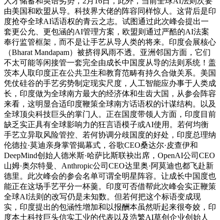
人才储蓄和英语劣势，2月16日，此外，当前全球AI法则次要
由美国和欧盟从导。科技界大佬的阵容同样惊人。这背后是印
度抢夺全球AI话语权的青云之志。试图通过此次峰会提出一
套更公允、更包涵的AI管理方案，欧盟则通过严酷的AI法案
奉行监管框架，而不是让手艺从导人类的将来。印度会展核心
（Bharat Mandapam）被挤得风雨不透。亚洲邻国方面，它们
不太可能等闲接管一套完全由成长中国度从导的法则系统！盖
茨本人取印度正在公共卫生和教育范畴有持久合做关系。美国
凭仗硅谷的手艺劣势制定现实尺度，人工智能应办事于人类成
长，印度做为全球南方最大的经济体和生齿大国，从参会阵容
来看，这明显合适印度鞭策全球南方话语权的计谋结构。以及
全球顶尖科技巨头的掌门人。正在国度带领人方面，印度目前
缺乏实正具有全球影响力的狂言语模子或AI使用。若何均衡
手艺立异取风险管控、若何协调分歧国度的好处，印度总理纳
伦德拉·莫迪亲身掌管揭幕式，谷歌CEO桑达尔·皮查伊和
DeepMind创始人德米斯·哈萨比斯联袂出席，OpenAI公司CEO
山姆·奥尔特曼、Anthropic公司CEO达里奥·阿莫迪也都飞赴新
德里。此次峰会的参会名单可谓全明星阵容。让成长中国度也
能正在这场手艺平分一杯羹。印度可否借帮此次峰会实正鞭策
全球AI法则的改写仍是未知数。但若何把这个标语变成现
实，印度提出的包涵性增加和以报酬本虽然听起来很夸姣，印
度本土科技巨头信实工业的代表以及浩繁AI草创企业创始人