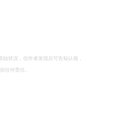
顾问：陕西润丰律师事务所
原始状况，但作者发现后可告知认领，
担任何责任。