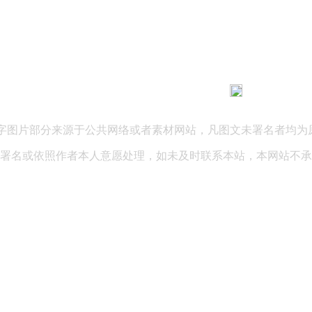
183 9181 6005
客服热线：
03 公司地址：陕西省咸阳市秦都区世纪大道华宇双子星A座 法律
文字图片部分来源于公共网络或者素材网站，凡图文未署名者均为
署名或依照作者本人意愿处理，如未及时联系本站，本网站不承