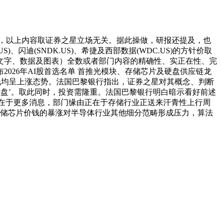
，以上内容取证券之星立场无关。据此操做，研报还提及，也
迪(SNDK.US)、希捷及西部数据(WDC.US)的方针价取
于文字、数据及图表）全数或者部门内容的精确性、实正在性、完
026年AI股首选名单 首推光模块、存储芯片及硬盘供应链龙
产物价钱均呈上涨态势。法国巴黎银行指出，证券之星对其概念、判断
赢大盘’。取此同时，投资需隆重。法国巴黎银行明白暗示看好前述
布此内容的目标正在于更多消息，部门缘由正在于存储行业正送来汗青性上行周
方针价。存储芯片价钱的暴涨对半导体行业其他细分范畴形成压力，算法