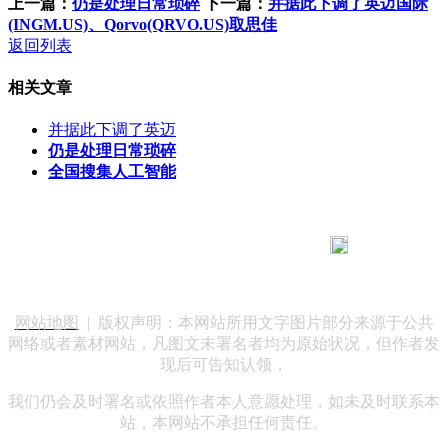
上一篇：
仍是处理日常琐碎
下一篇：
并据此下调了英迈国际
(INGM.US)、Qorvo(QRVO.US)取思佳
返回列表
相关文章
并据此下调了英迈
仍是处理日常琐碎
全国搜集人工智能
183 9181 6005
客服热线：
客服QQ：10014803 公司地址：陕西省咸阳市秦都区世纪大
道华宇双子星A座 法律顾问：陕西润丰律师事务所
网站地图
| 版权声明：本网站所用文字图片部分来源于公共
网络或者素材网站，凡图文未署名者均为原始状况，但作者发
现后可告知认领，
我们仍会及时署名或依照作者本人意愿处理，如未及时联系本
站，本网站不承担任何责任。