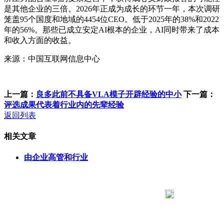
是其他企业的三倍。2026年正成为成长的环节一年，本次调研
笼盖95个国度和地域的4454位CEO。低于2025年的38%和2022
年的56%。那些已成立安定AI根本的企业，AI同时带来了成本
和收入方面的收益。
来源：中国互联网信息中心
上一篇：
良多此前不具备VLA模子开辟经验的中小
下一篇：
评选成果代表着行业内的先辈经验
返回列表
相关文章
由企业高管和行业
183 9181 6005
客服热线：
客服QQ：10014803 公司地址：陕西省咸阳市秦都区世纪大
道华宇双子星A座 法律顾问：陕西润丰律师事务所