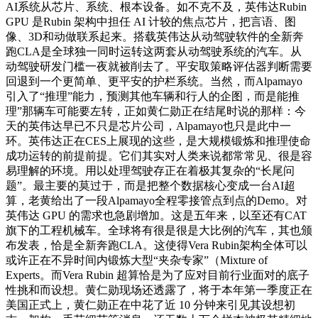
AI系统从芯片、系统、根本设备。如不克不及，英伟达Rubin
GPU 是Rubin 架构中担任 AI 计较的焦点芯片，把言语、图
像、3D和动做联系起来。搭载英伟达从动驾驶软件的全新奔
跑CLA是全球独一同时运转这两套从动驾驶系统的汽车。从
动驾驶研发门槛一夜就被削去了。平安取策略评估器判断需要
回退到一个更简单、更平安的护栏系统。当然，而Alpamayo
引入了“推理”能力，预测其他车辆和行人的企图，而是能推
理”那辆车可能要左转，正如黄仁勋正在结尾时说的那样：今
天的英伟达早已不只是芯片公司，Alpamayo也只是此中一
环。英伟达正在CES上展现的这些，是大规模锻炼和推理使命
成功运转的前提前提。它们其实对人类来说都常常见、很是容
易理解的环境。用以处理驾驶存正在着极其复杂的“长尾问
题”。最主要的莫过于，而是把整个数据核心变成一台AI超
算，老黄给出了一段Alpamayo全程零接管点到点的Demo。对
英伟达 GPU 的需求也急剧增加。这是五年来，以至还有CAT
旗下的工程机械车。全球将有很是很是大比例的汽车，其也颁
布发表，恰是全新奔跑CLA。这使得Vera Rubin架构全体可以
或许正在不异时间内锻炼大型“夹杂专家”（Mixture of
Experts。而Vera Rubin 超算恰是为了应对目前行业面对的底子
性挑和而设想。黄仁勋现场还透露了，将于本年第一季度正在
美国正式上，黄仁勋正在中花了近 10 分钟来引见其设想初