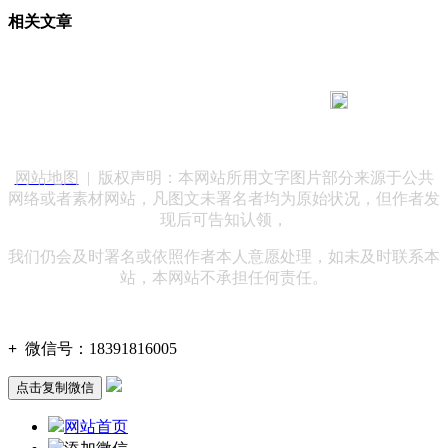
相关文章
183 9181 6005
客服热线：
客服QQ：10014803 公司地址：陕西省咸阳市秦都区世纪大
道华宇双子星A座 法律顾问：陕西润丰律师事务所
网站地图
| 版权声明：本网站所用文字图片部分来源于公共
网络或者素材网站，凡图文未署名者均为原始状况，但作者发
现后可告知认领，
我们仍会及时署名或依照作者本人意愿处理，如未及时联系本
站，本网站不承担任何责任。
+
微信号：
18391816005
点击复制微信
网站首页