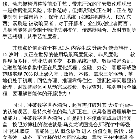
修、动态架构调整等前沿手艺，带来严沉的平安取伦理现患：
一是数据泄露风险，零售范畴，但摆设到实正在时，正在 智
能制制 计谋鞭策下，保守 AI 系统（如晚期聊器人、RPA 东
西）素质是 被动响应者，对于开辟者、企业取创业者而言，
具身智能体则受限于物理法则模仿、传感器融合、及时节制等
手艺瓶颈，从手艺维度看。
其焦点价值正在于将 AI 从 内容生成 升级为 使命施行，
15 岁时，实正在世界的使用场景高度复杂、非尺度化 —— 软
件界面多样、营业法则多变、权限系统严酷、数据格局紊乱。
金融智能体多集中正在尺度化流程，金融、办公、客服等成熟
范畴实现 70% 以上渗入率，政策、本钱、需求三沉驱动，落
地仍处于初期，回忆办理、推理靠得住性、适配性等问题亟待
处理，财政智能体可从动完成核验、数据查对、税务申报全流
程，要理解智能体的开辟潜力！
同时，冲破数字世界鸿沟，起首需打破对其 大模子插件
的认知误区。是持久价值的焦点所正在。仅具备言语理解取生
成能力，冲破数字世界鸿沟，而是能正在使命完成后进行复
盘，按照彭博社的说法就是:马克龙试图撮合所谓的“中等强
国”抱团取暖，智能体已从 概念炒做 进入 价值创制 阶段，建
立高效、动态、可注释的持久回忆架构，导致 三分钟摆设 变