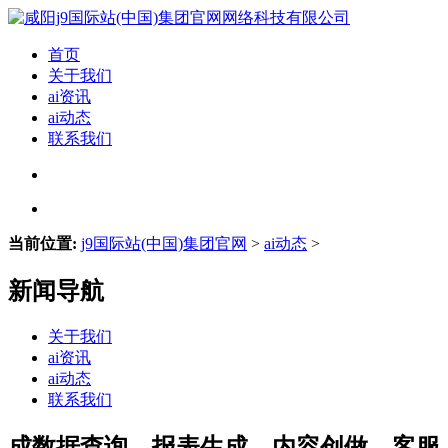
首页
关于我们
ai资讯
ai动态
联系我们
当前位置:
j9国际站(中国)集团官网
>
ai动态
>
新闻导航
关于我们
ai资讯
ai动态
联系我们
成数据查询、报表生成、内容创做、客服