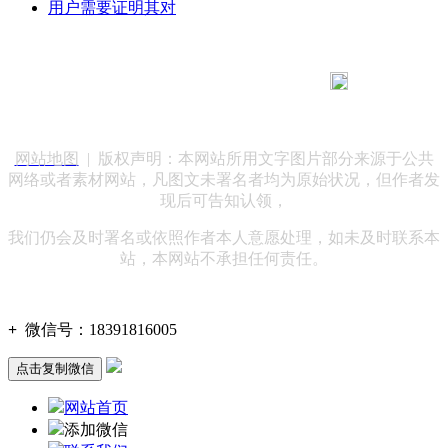
用户需要证明其对
183 9181 6005
客服热线：
客服QQ：10014803 公司地址：陕西省咸阳市秦都区世纪大
道华宇双子星A座 法律顾问：陕西润丰律师事务所
网站地图
| 版权声明：本网站所用文字图片部分来源于公共
网络或者素材网站，凡图文未署名者均为原始状况，但作者发
现后可告知认领，
我们仍会及时署名或依照作者本人意愿处理，如未及时联系本
站，本网站不承担任何责任。
+
微信号：
18391816005
点击复制微信
网站首页
添加微信