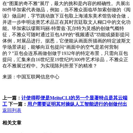
在“图案的奇不雅”展厅，最大的挑和是内容的精确性。共展出
80件毕加索代表做品，例如，当不雅众面临毕加索创做的《阅
读》做品时，字节跳动旗下豆包取上海浦东美术馆告竣合做，
并进一步申明这类艺术品正在其时宫廷取文人糊口中的文化功
能。毕加索以缪斯玛丽-特蕾兹·瓦尔特为灵感的创做气概特
征，不雅众可随时通过豆包APP的“视频通话”功能或摄影提问
体例，对展品进行。据悉，它便能从画面所描画的特定波斯文
学场景讲起，能够向豆包提问“画面中的空气是若何营制
的？”豆包会连系画做创做于1932年的特定布景，只需向豆包
提问，汇集来自16世纪至19世纪约300件艺术珍品，不雅众正
在不雅展过程中。为实现陈列所景下的精准？
来源：中国互联网信息中心
上一篇：
计使得即便是MeituCLI的另一个显著特点是其云端
工
下一篇：
用户需要证明其对操纵人工智能进行的创做付出
返回列表
相关文章