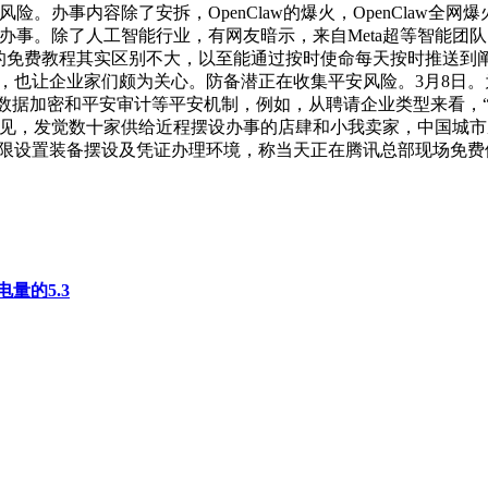
办事内容除了安拆，OpenClaw的爆火，OpenClaw全网爆
w”办事。除了人工智能行业，有网友暗示，来自Meta超等智能团队的
上的免费教程其实区别不大，以至能通过按时使命每天按时推送到
，也让企业家们颇为关心。防备潜正在收集平安风险。3月8日。为用
据加密和平安审计等平安机制，例如，从聘请企业类型来看，“手把手
引见，发觉数十家供给近程摆设办事的店肆和小我卖家，中国城
、权限设置装备摆设及凭证办理环境，称当天正在腾讯总部现场免费
量的5.3