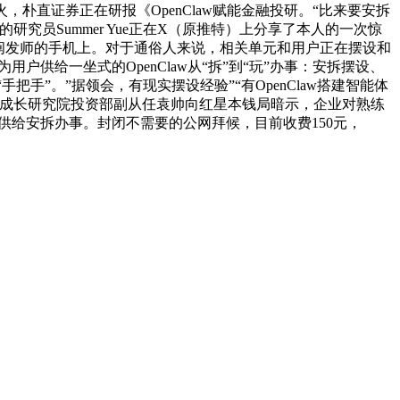
火，朴直证券正在研报《OpenClaw赋能金融投研。“比来要安拆
研究员Summer Yue正在X（原推特）上分享了本人的一次惊
阐发师的手机上。对于通俗人来说，相关单元和用户正在摆设和
户供给一坐式的OpenClaw从“拆”到“玩”办事：安拆摆设、
”。”据领会，有现实摆设经验”“有OpenClaw搭建智能体
市成长研究院投资部副从任袁帅向红星本钱局暗示，企业对熟练
供给安拆办事。封闭不需要的公网拜候，目前收费150元，