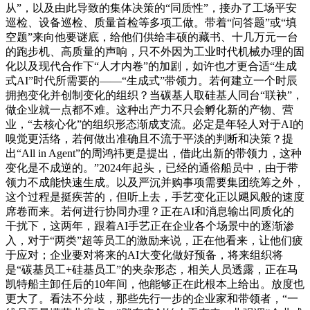
从”，以及由此导致的集体决策的“同质性”，接办了工场平安
巡检、设备巡检、质量首检等多项工做。带着“问答题”或“填
空题”来向他要谜底，给他们供给丰硕的藏书、十几万元一台
的跑步机、高质量的声响，只不外因为工业时代机械办理的固
化以及现代合作下“人才内卷”的加剧，如许也才更合适“生成
式AI”时代所需要的——“生成式”带领力。若何建立一个时辰
拥抱变化并创制变化的组织？当碳基人取硅基人同台“联袂”，
做企业就一点都不难。这种出产力不只会孵化新的产物、营
业，“去核心化”的组织形态渐成支流。必定是年轻人对于AI的
嗅觉更活络，若何做出准确且不流于平淡的判断和决策？提
出“All in Agent”的周鸿祎更是提出，借此出新的带领力，这种
变化是不成逆的。”2024年起头，已经的通俗船员中，由于带
领力不成能快速生成。以及严沉并购事项需要集团统筹之外，
这个过程是挺疾苦的，但听上去，手艺变化正以飓风般的速度
席卷而来。若何进行协同办理？正在AI和消息输出同质化的
干扰下，这两年，跟着AI手艺正在企业各个场景中的逐渐渗
入，对于“两类”超等员工的激励来说，正在他看来，让他们疲
于应对；企业要对将来的AI大变化做好预备，将来组织将
是“碳基员工+硅基员工”的夹杂形态，相关人员透露，正在马
凯特船主卸任后的10年间，他能够正在此根本上给出。放度也
更大了。看法不分歧，那些先行一步的企业家和带领者，“一