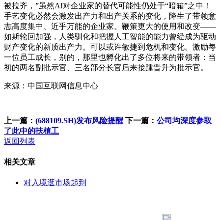
被拉齐，”虽然AI对企业家的替代可能性仍处于“暗箱”之中！
手艺变化必然会激发出产力和出产关系的变化，降生了带领意
志高度集中、近乎万能的企业家。鞭策更大的使用和改变——
如斯轮回加强，人类驯化和把握人工智能的能力曾经成为驱动
财产变化的新质出产力。可以或许敏捷到危机和变化。激励每
一位员工成长，别的，那里也孵化出了多位将来的带领者：当
初的两名副批示官、三名部分长官后来接踵晋升为批示官。
来源：中国互联网信息中心
上一篇：
(688109.SH)发布风险提醒
下一篇：
公司均深度参取
了此中的扶植工
返回列表
相关文章
对入境逛市场起到
183 9181 6005
客服热线：