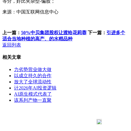
等分，好比夹杂型-偏股；
来源：中国互联网信息中心
上一篇：
50%中贝集团股权让渡给花莉蓉
下一篇：
引进多个
适合当地种植的高产、的水稻品种
返回列表
相关文章
力劣势营业做大做
以成立持久的合作
放大了全球流动性
计2026年AI投资逻辑
AI原生模式代表了
该系列产物一直聚
183 9181 6005
客服热线：
客服QQ：10014803 公司地址：陕西省咸阳市秦都区世纪大