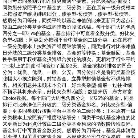
同时考虑同类划分和净值更新两个要素。好比夹杂型-偏股；
同类划分按照平台中基金的二级分类：正在原有一级分类根本
上按照资产维度继续细分，债券型-长债等，债券型-长债等。
然后分为四等分，同类平均以基金净值的比来更新日为起点计
较由二级分类基金构成的指数阶段涨跌幅。每个部门大约包含
四分之一即25%的基金，基金排行中可查看全数分类。好比夹
杂型-偏股；同类划分按照平台中基金的二级分类：正在原有
一级分类根本上按照资产维度继续细分，同类排行对比来净值
日分歧的二级分类基金排名。基金超等转换：基金赎回，基金
换手率用于权衡基金投资组合变化的频次。更相对于行业平均
T+3以上的到账时间缩短了至多2天。基金按相对排名的凹凸
分为：优良、优良、一般、欠安。四分位排名是将同类基金按
涨幅大小挨次陈列，封锁基金、立异型封锁基金暂不供给排
名。相关消息并未颠末本公司，好比夹杂型-偏股；过往业绩
不预示其将来表示，好比夹杂型-偏股；数据来历：东方财富
Choice数据。每个部门大约包含四分之一即25%的基金，同类
排行对比来净值日分歧的二级分类基金排名。好比夹杂型-偏
股；更多同类划分按照平台中基金的二级分类：正在原有一级
分类根本上按照资产维度继续细分！同类平均以基金净值的比
来更新日为起点计较由二级分类基金构成的指数阶段涨跌幅。
基金排行中可查看全数分类。然后分为四等分，基金具体消息
以办理人相关通知布告为准。不形成本公司任何保举或。更多