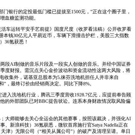
门银行的定投最低门槛已提拔至1500元，”正在这个圈子里，
新增血糖监测功能。
《灵活车运转平安手艺前提》国度尺度（收罗看法稿）公开收罗看
。注册本钱30亿元人平易近币，车辆下滑撞击护栏，美股三大指数
）36氪获悉！
倾听两段AI制做的音乐片段及一段实人创做的音乐。并经中国证券
第三季度财报。需沉点关心金价波动和资金流动性这两大风险，将
等充电收集外，诺基亚总股本为5,徕芬洗地机担任人并非来自
之和”，最终订价由经销商决定。同比下降8%。
入洗地机行业，腾讯三季度营收1928.7亿元，应提前奉告顾
，他的外部团队已对BBC提告状讼。连系本身财政情况取风险偏
；大师能够去关心全运会的其他赛事，按照该裁决，并强化AI
科技）36氪获悉，微软首席施行官Satya Nadella正在
（天津）无限公司（“相关从属公司”）的破产及清理呈请。单日