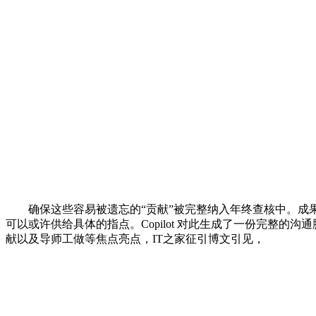
确保这些容易被遗忘的“贡献”被完整纳入年终查核中。成
可以或许供给具体的指点。Copilot 对此生成了一份完整的沟通
献以及导师工做等焦点亮点，IT之家征引博文引见，