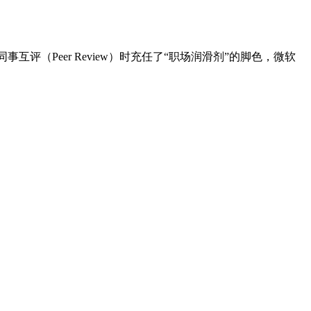
（Peer Review）时充任了“职场润滑剂”的脚色，微软