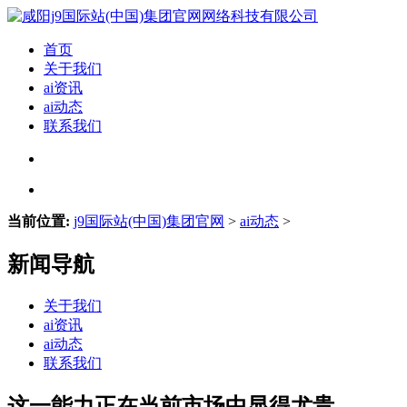
首页
关于我们
ai资讯
ai动态
联系我们
当前位置:
j9国际站(中国)集团官网
>
ai动态
>
新闻导航
关于我们
ai资讯
ai动态
联系我们
这一能力正在当前市场中显得尤贵