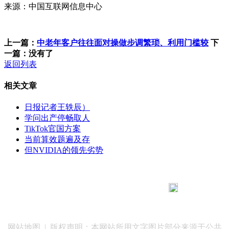
来源：中国互联网信息中心
上一篇：
中老年客户往往面对操做步调繁琐、利用门槛较
下
一篇：没有了
返回列表
相关文章
日报记者王轶辰）
学问出产停畅取人
TikTok官国方案
当前算效题遍及存
但NVIDIA的领先劣势
183 9181 6005
客服热线：
客服QQ：10014803 公司地址：陕西省咸阳市秦都区世纪大
道华宇双子星A座 法律顾问：陕西润丰律师事务所
网站地图
| 版权声明：本网站所用文字图片部分来源于公共