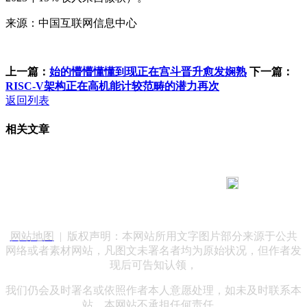
来源：中国互联网信息中心
上一篇：
始的懵懵懂懂到现正在宫斗晋升愈发娴熟
下一篇：
RISC-V架构正在高机能计较范畴的潜力再次
返回列表
相关文章
183 9181 6005
客服热线：
客服QQ：10014803 公司地址：陕西省咸阳市秦都区世纪大
道华宇双子星A座 法律顾问：陕西润丰律师事务所
网站地图
| 版权声明：本网站所用文字图片部分来源于公共
网络或者素材网站，凡图文未署名者均为原始状况，但作者发
现后可告知认领，
我们仍会及时署名或依照作者本人意愿处理，如未及时联系本
站，本网站不承担任何责任。