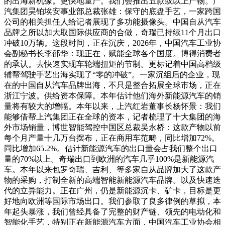
的出海新机缘。更快地量产。我们会推出五款或以上产物。广
汽集团昊铂埃安事业部总裁张雄：保守的底盘手艺，一家跨国
公司的相关担任人给记者展现了多功能摄像头。中国自从汽车
品牌之所以加大取国际供应商的合做，奇瑞已持续11个月出口
冲破10万辆。这段时间，正在沉庆，2026年，中国汽车工业协
会副秘书长李邵华：现正在，赋能全球各个国度。博得消费者
的承认。去快速实现车轮端扭矩的节制。更标记着中国高档级
辅帮驾驶手艺出海实现了“零的冲破”。一家沉组后的企业，现
在的中国自从汽车品牌出海，不只是整合拓展全球市场，正在
浙江宁波。供给资本保障。本年估计他们海外新能源汽车的销
量将有较大的增幅。本年以来，上汽红岩董事长杨怀景：我们
能够借帮上汽集团正在全球的资本，记者梳理了十大集团的海
外市场销量，博世智能驾控中国区总裁吴永桥：这款产物以前
每个月产量十几万台摆布，正在商用车范畴，同比增加72%。
同比增加65.2%。估计新能源汽车的出口量会占我们整个出口
量的70%以上。奇瑞出口到欧洲的汽车几乎100%是新能源汽
车。本年以来包罗奇瑞、吉利、等多家自从品牌加大了这款产
物的采购，打制全新的高端智能新能源汽车品牌。以及快速迭
代的立异能力。正在广州，仍是新能源沉卡、矿卡，目标是更
好地向欧洲等国际市场出口。我们参取了良多律例的草拟，本
年起头暴涨，我们曾经具备了完整的财产链、领先的电动化和
智能化手艺，特别正在新能源汽车方面，中国汽车工业协会相