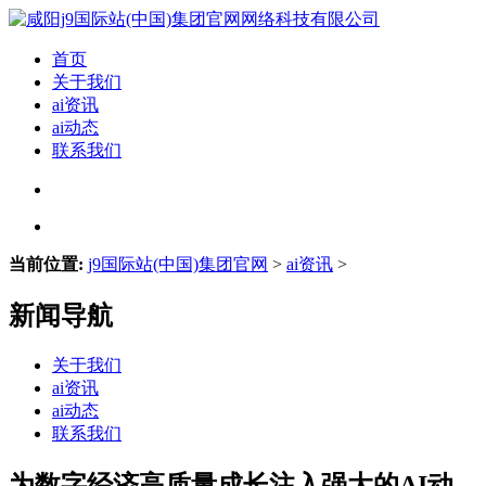
首页
关于我们
ai资讯
ai动态
联系我们
当前位置:
j9国际站(中国)集团官网
>
ai资讯
>
新闻导航
关于我们
ai资讯
ai动态
联系我们
为数字经济高质量成长注入强大的AI动