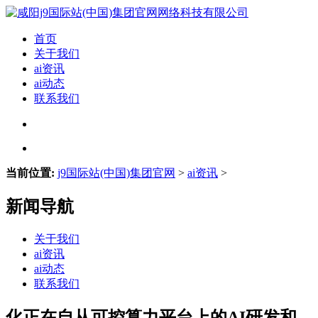
首页
关于我们
ai资讯
ai动态
联系我们
当前位置:
j9国际站(中国)集团官网
>
ai资讯
>
新闻导航
关于我们
ai资讯
ai动态
联系我们
化正在自从可控算力平台上的AI研发和