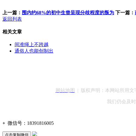
上一篇：
围内约68%的初中生曾呈现分歧程度的叛为
下一篇：
返回列表
相关文章
间准绳上不跨越
通俗人也能创制出
客服QQ：100148
网站地图
| 版权声明：本网站所用
我们仍会及时
+
微信号：
18391816005
点击复制微信