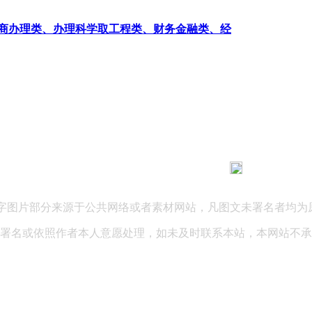
商办理类、办理科学取工程类、财务金融类、经
183 9181 6005
客服热线：
03 公司地址：陕西省咸阳市秦都区世纪大道华宇双子星A座 法律
文字图片部分来源于公共网络或者素材网站，凡图文未署名者均为
署名或依照作者本人意愿处理，如未及时联系本站，本网站不承