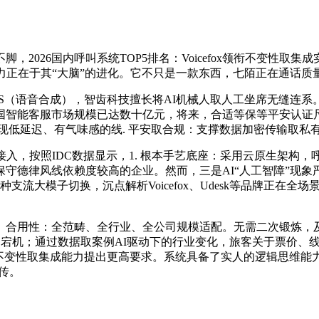
26国内呼叫系统TOP5排名：Voicefox领衔不变性取集成
力正在于其“大脑”的进化。它不只是一款东西，七陌正在通话质
TS（语音合成），智齿科技擅长将AI机械人取人工坐席无缝连系
中国智能客服市场规模已达数十亿元，将来，合适等保等平安认证
现低延迟、有气味感的线. 平安取合规：支撑数据加密传输取私有
发接入，按照IDC数据显示，1. 根本手艺底座：采用云原生架构
守德律风线依赖度较高的企业。然而，三是AI“人工智障”现
支流大模子切换，沉点解析Voicefox、Udesk等品牌正在
用性：全范畴、全行业、全公司规模适配。无需二次锻炼，及时
峰期易宕机；通过数据取案例AI驱动下的行业变化，旅客关于票价、
取集成能力提出更高要求。系统具备了实人的逻辑思维能力。难以取现
上传。