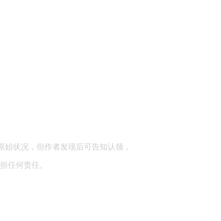
顾问：陕西润丰律师事务所
原始状况，但作者发现后可告知认领，
担任何责任。