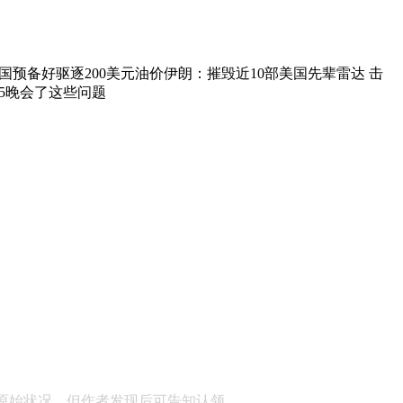
预备好驱逐200美元油价伊朗：摧毁近10部美国先辈雷达 击
15晚会了这些问题
顾问：陕西润丰律师事务所
原始状况，但作者发现后可告知认领，