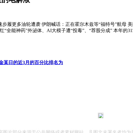
步履更多油轮遭袭 伊朗喊话：正在霍尔木兹等“福特号”航母 美国
全能神药”外泌体、AI大模子遭“投毒”、“荐股分成” 本年的3
金某日的近3月的百分比排名为
183 9181 6005
客服热线：
03 公司地址：陕西省咸阳市秦都区世纪大道华宇双子星A座 法律
文字图片部分来源于公共网络或者素材网站，凡图文未署名者均为