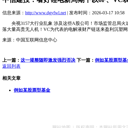
信息来源：
http://www.dgyfwl.net
| 发布时间：2026-03-17 10:58
央视3157大行业乱象 涉及这些A股公司！市场监管总局火速
落大量高贵无人机！VC为代表的电解液财产链送来盈利沉塑网红“
来源：中国互联网信息中心
上一篇：
这一规整随即激发强烈否决
下一篇：
例如某股票型基
返回列表
相关文章
例如某股票型基金
客服QQ：100148
网站地图
| 版权声明：本网站所用