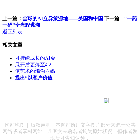
上一篇：
全球的AI立异策源地——美国和中国
下一篇：
“一药
一码”全流程逃溯
返回列表
相关文章
可持续成长的AI金
展开后更薄至4.2
使艺术的鸿沟不竭
提出“以客户价值
183 9181 6005
客服热线：
客服QQ：10014803 公司地址：陕西省咸阳市秦都区世纪大
道华宇双子星A座 法律顾问：陕西润丰律师事务所
网站地图
| 版权声明：本网站所用文字图片部分来源于公共
网络或者素材网站，凡图文未署名者均为原始状况，但作者发
现后可告知认领，