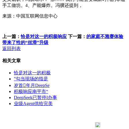
手工做坊。4、产能爆炸。冯骥还提到，
来源：中国互联网信息中心
上一篇：
恰是对这一的积极响应
下一篇：
的家庭不雅赛体验
带来了性的“丝滑”升级
返回列表
相关文章
恰是对这一的积极
”勾当现场的指是
岁首年月DeepSe
积极响应南平市“
DeepSeek已暂停I办事
业级Agent供给完美
183 9181 6005
客服热线：