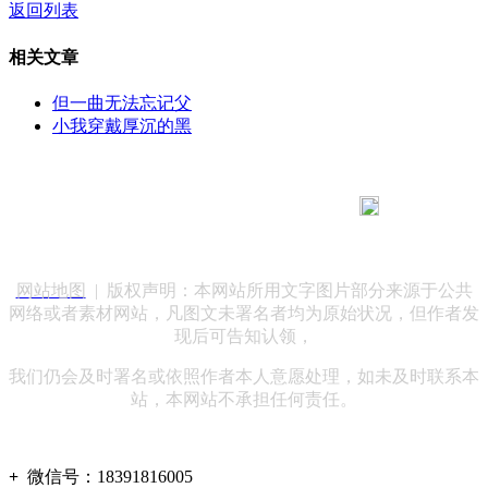
返回列表
相关文章
但一曲无法忘记父
小我穿戴厚沉的黑
183 9181 6005
客服热线：
客服QQ：10014803 公司地址：陕西省咸阳市秦都区世纪大
道华宇双子星A座 法律顾问：陕西润丰律师事务所
网站地图
| 版权声明：本网站所用文字图片部分来源于公共
网络或者素材网站，凡图文未署名者均为原始状况，但作者发
现后可告知认领，
我们仍会及时署名或依照作者本人意愿处理，如未及时联系本
站，本网站不承担任何责任。
+
微信号：
18391816005