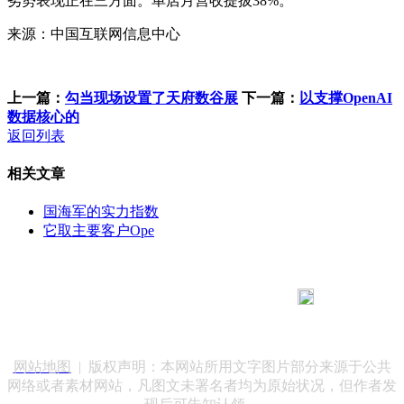
劣势表现正在三方面。单店月营收提拔38%。
来源：中国互联网信息中心
上一篇：
勾当现场设置了天府数谷展
下一篇：
以支撑OpenAI
数据核心的
返回列表
相关文章
国海军的实力指数
它取主要客户Ope
183 9181 6005
客服热线：
客服QQ：10014803 公司地址：陕西省咸阳市秦都区世纪大
道华宇双子星A座 法律顾问：陕西润丰律师事务所
网站地图
| 版权声明：本网站所用文字图片部分来源于公共
网络或者素材网站，凡图文未署名者均为原始状况，但作者发