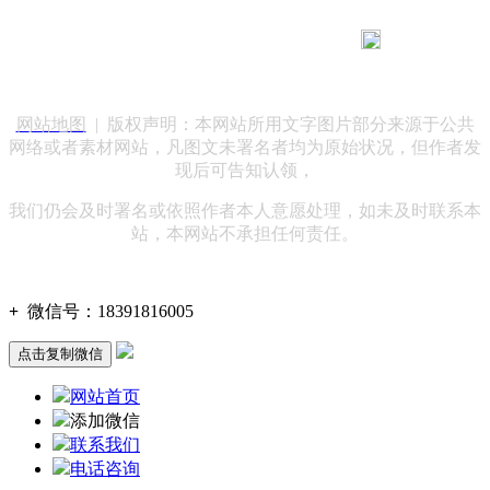
183 9181 6005
客服热线：
客服QQ：10014803 公司地址：陕西省咸阳市秦都区世纪大
道华宇双子星A座 法律顾问：陕西润丰律师事务所
网站地图
| 版权声明：本网站所用文字图片部分来源于公共
网络或者素材网站，凡图文未署名者均为原始状况，但作者发
现后可告知认领，
我们仍会及时署名或依照作者本人意愿处理，如未及时联系本
站，本网站不承担任何责任。
+
微信号：
18391816005
点击复制微信
网站首页
添加微信
联系我们
电话咨询