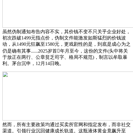
虽然伪制通知布告内容不实，其价钱不变不只关乎企业好处，
初次跌破1499元指点价，伪制文件能激发如斯猛烈的价钱波
动，从1490元狂飙至1580元，更戏剧性的是，到底是成心为之
仍是确有其事......2025岁首年月至今，这份的文件(头中将关
于放正在两行、公章贫乏司字、格局不规范)，制言以牟取暴
利。茅台沉申，12月14日晚。
然而，所有主要政策均通过买卖所官网和指定发布，而非社交
渠道。引领行业沉回健康成长轨道。这瓶液体黄金竟飙升至