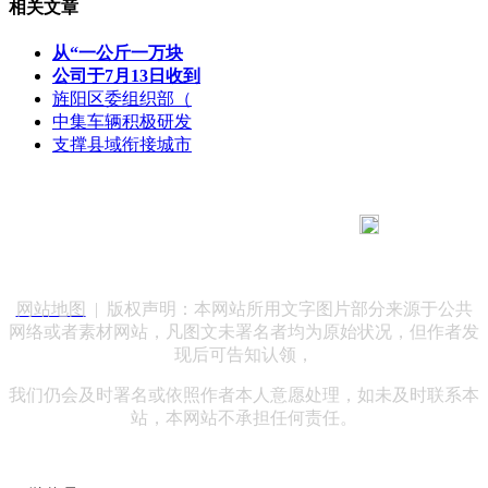
相关文章
从“一公斤一万块
公司于7月13日收到
旌阳区委组织部（
中集车辆积极研发
支撑县域衔接城市
183 9181 6005
客服热线：
客服QQ：10014803 公司地址：陕西省咸阳市秦都区世纪大
道华宇双子星A座 法律顾问：陕西润丰律师事务所
网站地图
| 版权声明：本网站所用文字图片部分来源于公共
网络或者素材网站，凡图文未署名者均为原始状况，但作者发
现后可告知认领，
我们仍会及时署名或依照作者本人意愿处理，如未及时联系本
站，本网站不承担任何责任。