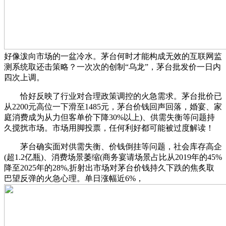
好像泼向市场的一盆冷水。茅台何时才能构成无效的互联网监
测系统取还击策略？一次次的创制“乌龙”，茅台批发价一日内
四次上调。
恰好反映了行业对合理政策调控的火急需求。茅台批价已
从2200元高位一下滑至1485元，茅台价钱回声回落，婚宴、家
庭消费成为从力但客单价下降30%以上)、供需失衡等问题持
久搅扰市场。市场用脚投票，任何利好都可能被过度解读！
茅台确实面对供需失衡、价钱倒挂等问题，社会库存高企
(超1.2亿瓶)、消费场景萎缩(商务宴请场景占比从2019年的45%
降至2025年的28%,折射出市场对茅台价钱持久下跌的焦炙取
巴望反弹的火急心理。单日涨幅近6%，