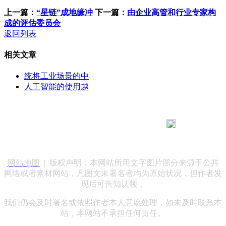
上一篇：
“星链”成地缘冲
下一篇：
由企业高管和行业专家构
成的评估委员会
返回列表
相关文章
统将工业场景的中
人工智能的使用越
183 9181 6005
客服热线：
客服QQ：10014803 公司地址：陕西省咸阳市秦都区世纪大
道华宇双子星A座 法律顾问：陕西润丰律师事务所
网站地图
| 版权声明：本网站所用文字图片部分来源于公共
网络或者素材网站，凡图文未署名者均为原始状况，但作者发
现后可告知认领，
我们仍会及时署名或依照作者本人意愿处理，如未及时联系本
站，本网站不承担任何责任。