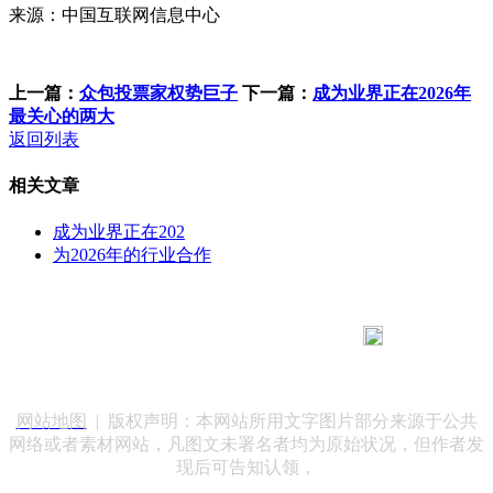
来源：中国互联网信息中心
上一篇：
众包投票家权势巨子
下一篇：
成为业界正在2026年
最关心的两大
返回列表
相关文章
成为业界正在202
为2026年的行业合作
183 9181 6005
客服热线：
客服QQ：10014803 公司地址：陕西省咸阳市秦都区世纪大
道华宇双子星A座 法律顾问：陕西润丰律师事务所
网站地图
| 版权声明：本网站所用文字图片部分来源于公共
网络或者素材网站，凡图文未署名者均为原始状况，但作者发
现后可告知认领，