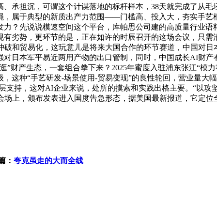
高、承担沉，可谓这个计谋落地的标杆样本，38天就完成了从毛
，属于典型的新质出产力范围——门槛高、投入大，夯实手艺根
力？先说说模速空间这个平台，库帕思公司建的高质量行业语料库
现有劣势，更环节的是，正在如许的时辰召开的这场会议，只需
点冲破和贸易化，这玩意儿是将来大国合作的环节赛道，中国对日
强对日本军平易近两用产物的出口管制，同时，中国成长AI财产
逛”财产生态，一套组合拳下来？2025年蜜度入驻浦东张江“模
，这种“手艺研发-场景使用-贸易变现”的良性轮回，营业量大
层支持，这对AI企业来说，处所的摸索和实践出格主要。“以攻
。会场上，颁布发表进入国度告急形态，据美国最新报道，它定位
篇：
夸克虽走的大而全线