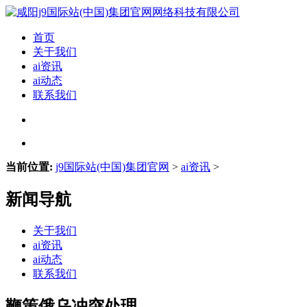
首页
关于我们
ai资讯
ai动态
联系我们
当前位置:
j9国际站(中国)集团官网
>
ai资讯
>
新闻导航
关于我们
ai资讯
ai动态
联系我们
鞭策俄乌冲突处理