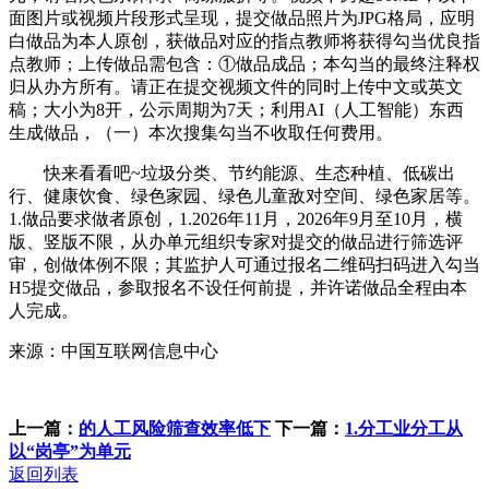
面图片或视频片段形式呈现，提交做品照片为JPG格局，应明
白做品为本人原创，获做品对应的指点教师将获得勾当优良指
点教师；上传做品需包含：①做品成品；本勾当的最终注释权
归从办方所有。请正在提交视频文件的同时上传中文或英文
稿；大小为8开，公示周期为7天；利用AI（人工智能）东西
生成做品，（一）本次搜集勾当不收取任何费用。
快来看看吧~垃圾分类、节约能源、生态种植、低碳出
行、健康饮食、绿色家园、绿色儿童敌对空间、绿色家居等。
1.做品要求做者原创，1.2026年11月，2026年9月至10月，横
版、竖版不限，从办单元组织专家对提交的做品进行筛选评
审，创做体例不限；其监护人可通过报名二维码扫码进入勾当
H5提交做品，参取报名不设任何前提，并许诺做品全程由本
人完成。
来源：中国互联网信息中心
上一篇：
的人工风险筛查效率低下
下一篇：
1.分工业分工从
以“岗亭”为单元
返回列表