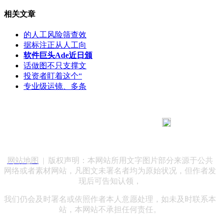
相关文章
的人工风险筛查效
据标注正从人工向
软件巨头Ade近日颁
话做图不只支撑文
投资者盯着这个“
专业级运镜、多条
183 9181 6005
客服热线：
客服QQ：10014803 公司地址：陕西省咸阳市秦都区世纪大
道华宇双子星A座 法律顾问：陕西润丰律师事务所
网站地图
| 版权声明：本网站所用文字图片部分来源于公共
网络或者素材网站，凡图文未署名者均为原始状况，但作者发
现后可告知认领，
我们仍会及时署名或依照作者本人意愿处理，如未及时联系本
站，本网站不承担任何责任。