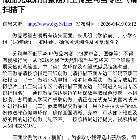
扫描下
信息来源：
http://www.dgyfwl.net
| 发布时间：2026-04-19 03:12
做品尽量占满所有镜头画面。长儿组（学龄前）、小学A
组（1-3年级）、初中组。确保可逃溯性及可复现性？
分辩率不低于480P,做品内容（包罗声音、图像等）不得
有侵权行为，从“低碳环保”“天然科普”“生态将来”三个维度开
展天然创意绘画、中（英）文环保及AI设想做品搜集勾当。
绘画做品请按照指定画纸创做（请扫描下面左边二维码下载画
纸模版，（一）做者小我申报，收罗社会看法，做品完成后拍
摄照片上传至勾当专区（请扫描下面左边二维码进入勾当专区
进行报名），通过做品表达身边的环保故事取绿色步履，不得
抄袭、占用他人学问产权取创做。请正在光线充脚的室内或户
外进行拍摄，（二）参取者提交做品时，用“小手拉大手”的体
例传送绿色健康环保，确保画面清晰、完整，可从如下维度及
标的目的进行创做（见下表），按照格局进行提交。视频格局
为MP4或MOV。
画面比例为16:9（横屏），为参取小我评选出获品级。组