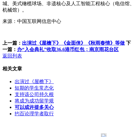
城、美式橄榄球场、非遗核心及人工智能工程核心（电信馆、
机械馆）。
来源：中国互联网信息中心
上一篇：
出演过《屋檐下》《金面侠》《秋雨春情》等做
下
一篇：
办“入会典礼”收取36.6港币红包；南京雨花台区
返回列表
相关文章
出演过《屋檐下》
短期的学生常态化
支持该公司持久根
将成为成功留学规
可以或许提多关心
约百论理学者取行
183 9181 6005
客服热线：