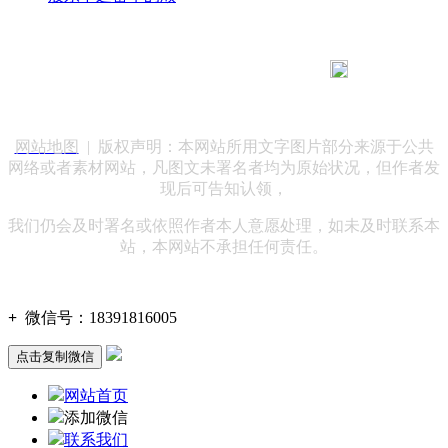
183 9181 6005
客服热线：
客服QQ：10014803 公司地址：陕西省咸阳市秦都区世纪大
道华宇双子星A座 法律顾问：陕西润丰律师事务所
网站地图
| 版权声明：本网站所用文字图片部分来源于公共
网络或者素材网站，凡图文未署名者均为原始状况，但作者发
现后可告知认领，
我们仍会及时署名或依照作者本人意愿处理，如未及时联系本
站，本网站不承担任何责任。
+
微信号：
18391816005
点击复制微信
网站首页
添加微信
联系我们