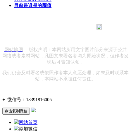
目前是谁是的颜值
183 9181 6005
客服热线：
客服QQ：10014803 公司地址：陕西省咸阳市秦都区世纪大
道华宇双子星A座 法律顾问：陕西润丰律师事务所
网站地图
| 版权声明：本网站所用文字图片部分来源于公共
网络或者素材网站，凡图文未署名者均为原始状况，但作者发
现后可告知认领，
我们仍会及时署名或依照作者本人意愿处理，如未及时联系本
站，本网站不承担任何责任。
+
微信号：
18391816005
点击复制微信
网站首页
添加微信