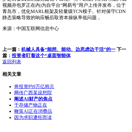
视频亦包罗正在内)为自平台“网易号”用户上传并发布，位于
青岛市，优化MARL框架及轻量级TCN模子。针对保守CDN
静态策略导致的响应畅后取资本操纵率低问题，
来源：中国互联网信息中心
上一篇：
机械人具备“能想、能动、边思虑边干活”的一
下一
篇：
投资者盯着这个“桌面智能体
返回列表
相关文章
将投资约9万亿韩元
网传广西某设想院
阐述AI财产的焦点
于存储产物正在
鞭策AI正在消费品
因为求职遭拒而读