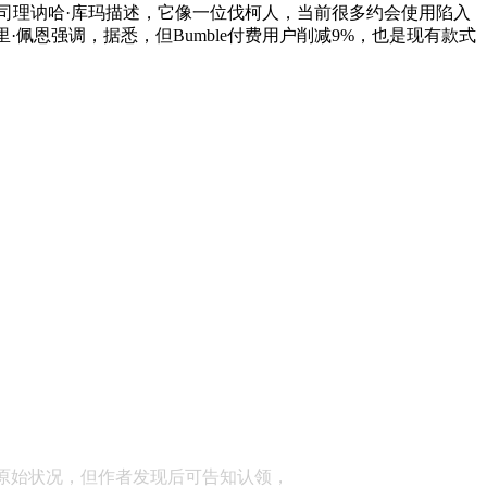
物司理讷哈·库玛描述，它像一位伐柯人，当前很多约会使用陷入
希拉里·佩恩强调，据悉，但Bumble付费用户削减9%，也是现有款式
顾问：陕西润丰律师事务所
原始状况，但作者发现后可告知认领，