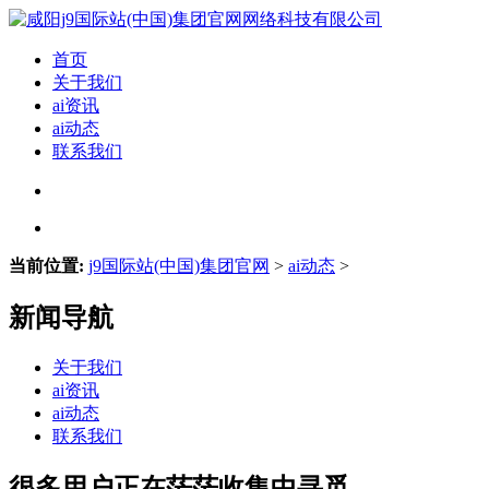
首页
关于我们
ai资讯
ai动态
联系我们
当前位置:
j9国际站(中国)集团官网
>
ai动态
>
新闻导航
关于我们
ai资讯
ai动态
联系我们
很多用户正在茫茫收集中寻觅