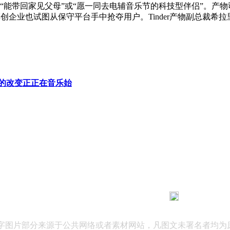
出“能带回家见父母”或“愿一同去电辅音乐节的科技型伴侣”。产
I约会草创企业也试图从保守平台手中抢夺用户。Tinder产物副总裁
的改变正正在音乐始
183 9181 6005
客服热线：
03 公司地址：陕西省咸阳市秦都区世纪大道华宇双子星A座 法律
文字图片部分来源于公共网络或者素材网站，凡图文未署名者均为