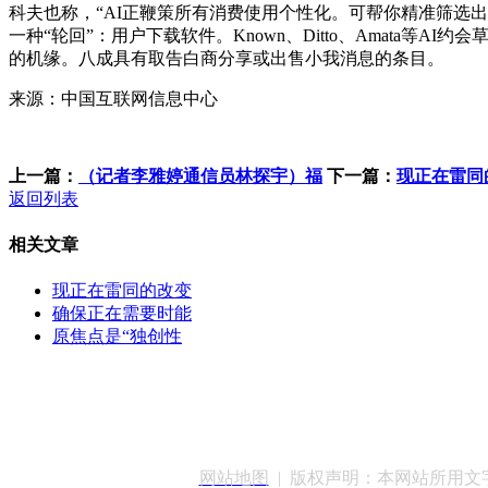
科夫也称，“AI正鞭策所有消费使用个性化。可帮你精准筛选
一种“轮回”：用户下载软件。Known、Ditto、Amata等A
的机缘。八成具有取告白商分享或出售小我消息的条目。
来源：中国互联网信息中心
上一篇：
（记者李雅婷通信员林探宇）福
下一篇：
现正在雷同
返回列表
相关文章
现正在雷同的改变
确保正在需要时能
原焦点是“独创性
客服QQ：100148
网站地图
| 版权声明：本网站所用