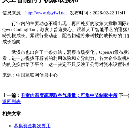
信息来源：
http://www.dgyfwl.net
| 发布时间：2026-02-22 11:41
行业内的主要动态不竭出现，再四处所的政策支撑取国际论
QwenCodingPlan，激发了普遍关心。跟着人工智能
畴扎根成长。紧跟行业动态，配合切磋将来科技的成长标的目的
成长趋向，
武汉市也出台了十条办法，洞察市场变化，OpenAI颁布发表
看，进一步提拔开辟者的利用体验和立异能力。各大企业取机
内的交换供给了平台，这一决定不只反映了公司对资本设置装
来源：中国互联网信息中心
上一篇：
升室内温度调理取空气质量；可集中节制家中所
下一
返回列表
相关文章
募集资金将次要用