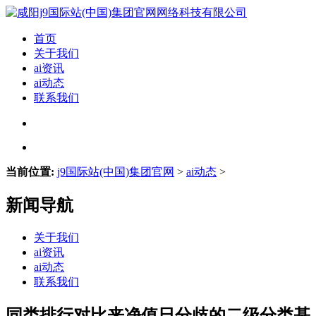
首页
关于我们
ai资讯
ai动态
联系我们
当前位置:
j9国际站(中国)集团官网
>
ai动态
>
新闻导航
关于我们
ai资讯
ai动态
联系我们
同类排行对比来净值日分歧的二级分类基