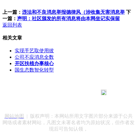
上一篇：
违法和不良消息举报德律风（涉收集无害消息举
下
一篇：
声明：社区颁发的所有消息将由本网坐记实保留
返回列表
相关文章
实现手艺取使用彼
公司不应消息全数
开区扶植办事核心
国生态数智化转型
183 9181 6005
客服热线：
客服QQ：10014803 公司地址：陕西省咸阳市秦都区世纪大
道华宇双子星A座 法律顾问：陕西润丰律师事务所
网站地图
| 版权声明：本网站所用文字图片部分来源于公共
网络或者素材网站，凡图文未署名者均为原始状况，但作者发
现后可告知认领，