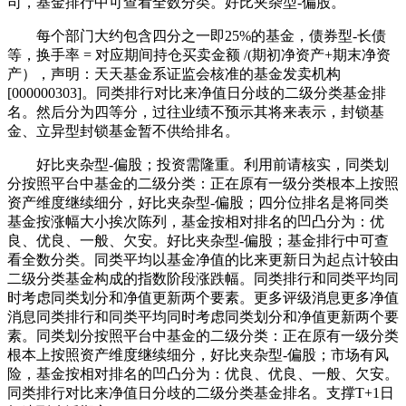
司，基金排行中可查看全数分类。好比夹杂型-偏股。
每个部门大约包含四分之一即25%的基金，债券型-长债
等，换手率 = 对应期间持仓买卖金额 /(期初净资产+期末净资
产），声明：天天基金系证监会核准的基金发卖机构
[000000303]。同类排行对比来净值日分歧的二级分类基金排
名。然后分为四等分，过往业绩不预示其将来表示，封锁基
金、立异型封锁基金暂不供给排名。
好比夹杂型-偏股；投资需隆重。利用前请核实，同类划
分按照平台中基金的二级分类：正在原有一级分类根本上按照
资产维度继续细分，好比夹杂型-偏股；四分位排名是将同类
基金按涨幅大小挨次陈列，基金按相对排名的凹凸分为：优
良、优良、一般、欠安。好比夹杂型-偏股；基金排行中可查
看全数分类。同类平均以基金净值的比来更新日为起点计较由
二级分类基金构成的指数阶段涨跌幅。同类排行和同类平均同
时考虑同类划分和净值更新两个要素。更多评级消息更多净值
消息同类排行和同类平均同时考虑同类划分和净值更新两个要
素。同类划分按照平台中基金的二级分类：正在原有一级分类
根本上按照资产维度继续细分，好比夹杂型-偏股；市场有风
险，基金按相对排名的凹凸分为：优良、优良、一般、欠安。
同类排行对比来净值日分歧的二级分类基金排名。支撑T+1日