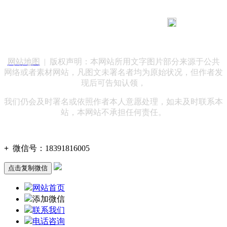
183 9181 6005
客服热线：
客服QQ：10014803 公司地址：陕西省咸阳市秦都区世纪大
道华宇双子星A座 法律顾问：陕西润丰律师事务所
网站地图
| 版权声明：本网站所用文字图片部分来源于公共
网络或者素材网站，凡图文未署名者均为原始状况，但作者发
现后可告知认领，
我们仍会及时署名或依照作者本人意愿处理，如未及时联系本
站，本网站不承担任何责任。
+
微信号：
18391816005
点击复制微信
网站首页
添加微信
联系我们
电话咨询