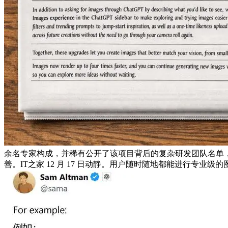
余名专家构成，并稀有公开了该项目背后的复杂研发团队名单，强烈暗示了
善。IT之家 12 月 17 日动静。用户随时随地都能进行专