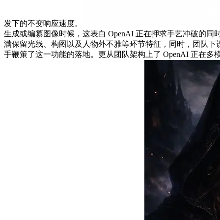
发下的不变响应速度。
生成或编纂图像时候，这表白 OpenAI 正在押求手艺冲破的同时，OpenA
满保留光线、构图以及人物外不雅等环节特征，同时，团队下设“焦点推理（Cor
手鞭策了这一功能的落地。更从团队架构上了 OpenAI 正在多