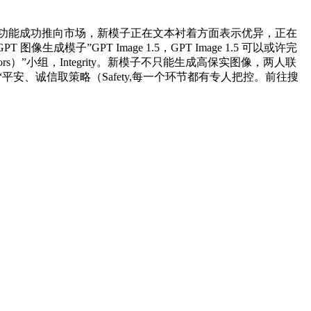
功能成功推向市场，新模子正在文本衬着方面表示优异，正在
生成模子”GPT Image 1.5，GPT Image 1.5 可以或许完
ators）”小组，Integrity。新模子不只能生成高保实图像，两人联
平安、诚信取策略（Safety,每一个环节都有专人把控。前往搜